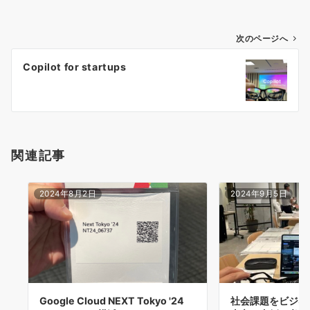
投
次のページへ
稿
Copilot for startups
ナ
ビ
ゲ
ー
シ
関連記事
ョ
ン
2024年8月2日
2024年9月5日
Google Cloud NEXT Tokyo '24
社会課題をビジネ