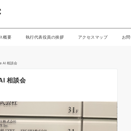
C
ス概要
執行代表役員の挨拶
アクセスマップ
お問
gle AI 相談会
e AI 相談会