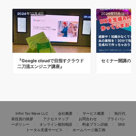
2024年12月4日
2024年11月18日
『Google cloudで目指すクラウド
セミナー開講のご
二刀流エンジニア講座』
Infini Tec Wave LLC
会社概要
サービス概要
執行代
表役員の挨拶
アクセスマップ
お問合わせ
プライバシ
ーポリシー
オンライン個別相談
料金プラン詳細
SNS
トータル支援サービス
ホームページ施工例