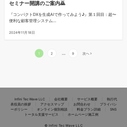
セミナー開講のご案内🙇
『コンパクトDXを生成AIで作ってみよう♪』第１回目：超〜
便利な顧客管理システム...
2024年11月18日
投
…
1
2
9
次へ
稿
の
ペ
ー
ジ
送
Infini Tec Wave LLC
会社概要
サービス概要
執行代
り
表役員の挨拶
アクセスマップ
お問合わせ
プライバシ
ーポリシー
オンライン個別相談
料金プラン詳細
SNS
トータル支援サービス
ホームページ施工例
© Infini Tec Wave LLC