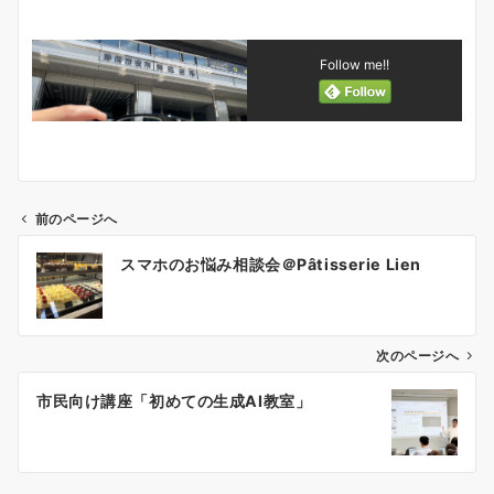
Follow me!!
前のページへ
投
スマホのお悩み相談会＠Pâtisserie Lien
稿
ナ
ビ
ゲ
次のページへ
ー
市民向け講座「初めての生成AI教室」
シ
ョ
ン