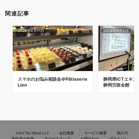
関連記事
2024年6月11日
2024年8月5日
スマホのお悩み相談会＠Pâtisserie
静岡県ICTエキ
Lien
静岡労政会館
Infini Tec Wave LLC
会社概要
サービス概要
執行代
表役員の挨拶
アクセスマップ
お問合わせ
プライバシ