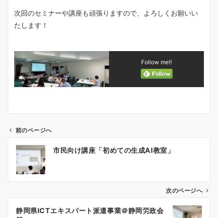
次回のセミナーや講座も頑張りますので、よろしくお願いい
たします！
Follow me!!
前のページへ
投
市民向け講座「初めての生成AI教室」
稿
ナ
ビ
ゲ
次のページへ
ー
静岡県ICTエキスパート派遣事業＠静岡労政会
シ