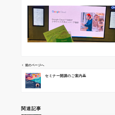
前のページへ
投
セミナー開講のご案内🙇
稿
ナ
ビ
ゲ
ー
関連記事
シ